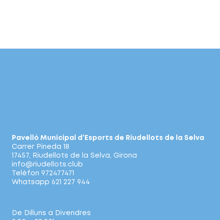
Pavelló Municipal d’Esports de Riudellots de la Selva
Carrer Pineda 18
17457, Riudellots de la Selva, Girona
info@riudellots.club
Telèfon 972477471
Whatsapp 621 227 944
De Dilluns a Divendres