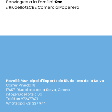
Benvinguts a la família! ⚽️❤️
#RiudellotsCE #ComercialPaperera
Pavelló Municipal d’Esports de Riudellots de la Selva
Carrer Pineda 18
17457, Riudellots de la Selva, Girona
info@riudellots.club
Telèfon 972477471
Whatsapp 621 227 944