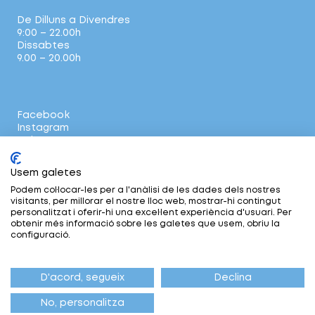
De Dilluns a Divendres
9:00 – 22.00h
Dissabtes
9.00 – 20.00h
Facebook
Instagram
Twitter
Usem galetes
Notes legals
Podem col·locar-les per a l'anàlisi de les dades dels nostres
Política de privacitat
visitants, per millorar el nostre lloc web, mostrar-hi contingut
Política de cookies
personalitzat i oferir-hi una excel·lent experiència d'usuari. Per
obtenir més informació sobre les galetes que usem, obriu la
configuració.
D'acord, segueix
Declina
© 2026 Copyright Servei d'Esports
No, personalitza