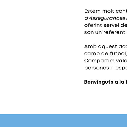
Estem molt cont
d’Assegurances 
oferint servei d
són un referent
Amb aquest acor
camp de futbol, 
Compartim valor
persones i l’esp
Benvinguts a la 