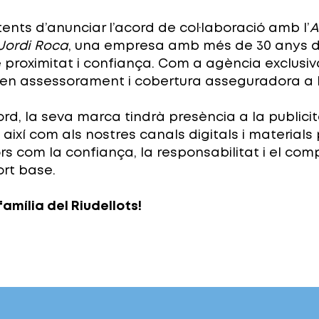
ents d’anunciar l’acord de col·laboració amb l’
A
Jordi Roca
, una empresa amb més de 30 anys d
e proximitat i confiança. Com a agència exclusiv
 en assessorament i cobertura asseguradora a l
d, la seva marca tindrà presència a la publicit
així com als nostres canals digitals i materials
s com la confiança, la responsabilitat i el co
ort base.
família del Riudellots!