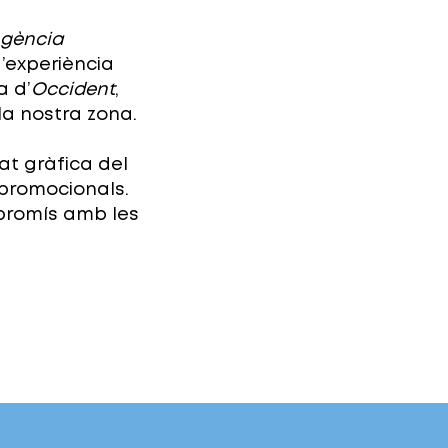
gència
’experiència
a d’
Occident
,
a nostra zona.
at gràfica del
 promocionals.
mpromís amb les