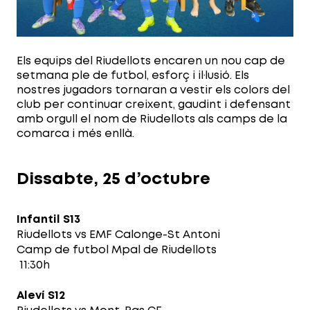
Els equips del Riudellots encaren un nou cap de
setmana ple de futbol, esforç i il·lusió. Els
nostres jugadors tornaran a vestir els colors del
club per continuar creixent, gaudint i defensant
amb orgull el nom de Riudellots als camps de la
comarca i més enllà.
Dissabte, 25 d’octubre
Infantil S13
Riudellots vs EMF Calonge-St Antoni
Camp de futbol Mpal de Riudellots
11:30h
Aleví S12